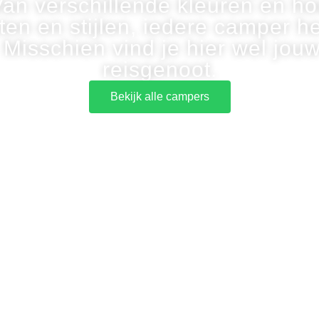
Van verschillende kleuren en ho
en en stijlen, iedere camper he
 Misschien vind je hier wel jou
reisgenoot.
Bekijk alle campers