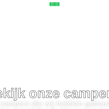
kijk onze campe
 campers die wij hebben gebouw