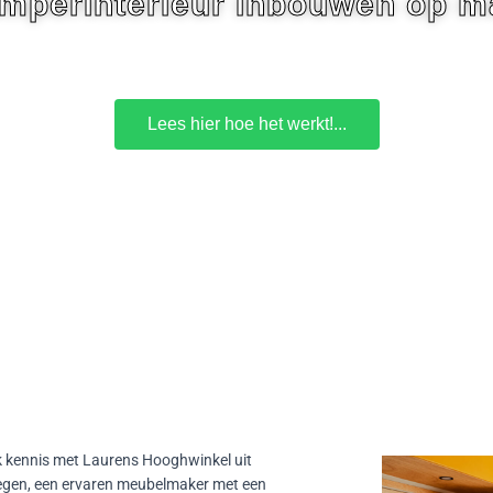
mperinterieur inbouwen op m
Lees hier hoe het werkt!...
 kennis met Laurens Hooghwinkel uit
egen, een ervaren meubelmaker met een