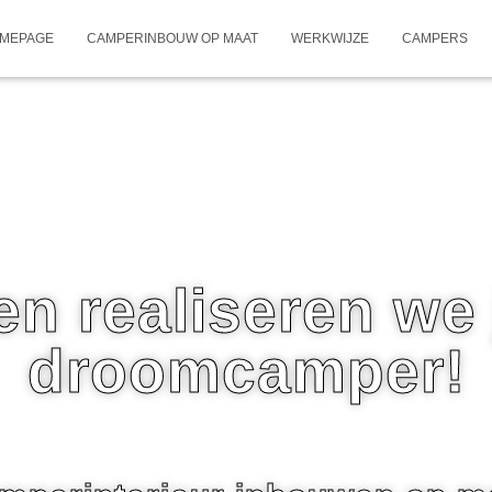
MEPAGE
CAMPERINBOUW OP MAAT
WERKWIJZE
CAMPERS
n realiseren we
droomcamper!