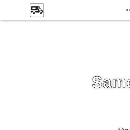
HO
Same