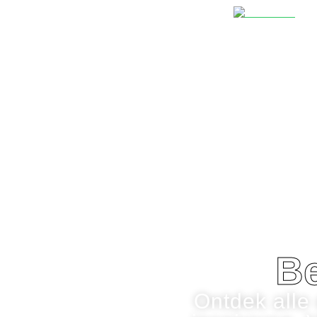
Before
Be
Ontdek alle