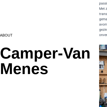
passi
Met z
trans
gemaa
avont
gezin
onver
ABOUT
Camper-Van
Menes