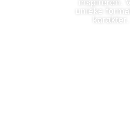
inspireren. 
unieke format
karakter.