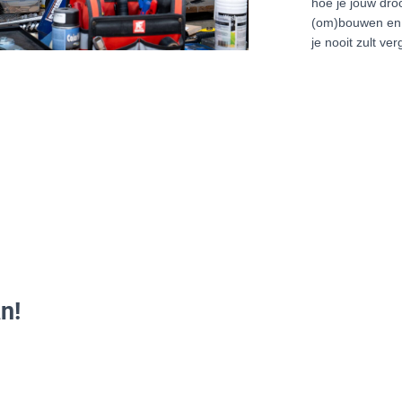
hoe je jouw dr
(om)bouwen en b
je nooit zult ver
n!