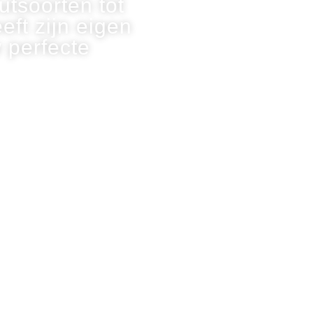
utsoorten tot
eft zijn eigen
w perfecte