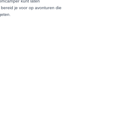
oomcamper kunt laten
ereid je voor op avonturen die
geten.