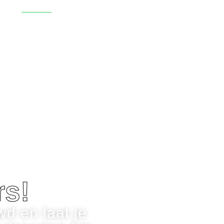
After
rs!
d en laat je