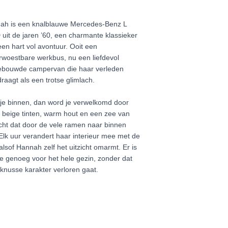
ah is een knalblauwe Mercedes-Benz L
uit de jaren ’60, een charmante klassieker
en hart vol avontuur. Ooit een
rwoestbare werkbus, nu een liefdevol
bouwde campervan die haar verleden
aagt als een trotse glimlach.
 je binnen, dan word je verwelkomd door
e beige tinten, warm hout en een zee van
cht dat door de vele ramen naar binnen
 Elk uur verandert haar interieur mee met de
alsof Hannah zelf het uitzicht omarmt. Er is
e genoeg voor het hele gezin, zonder dat
knusse karakter verloren gaat.