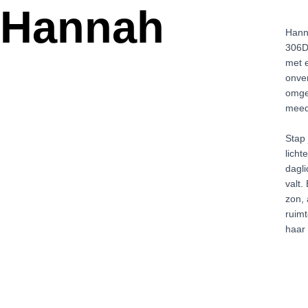
Hannah
Hann
306D 
met e
onve
omge
meedr
Stap
licht
dagli
valt.
zon, 
ruimt
haar 