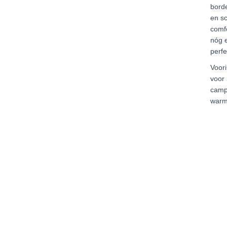
borde
en sc
comfo
nóg 
perfe
Voori
voor
camp
warm.