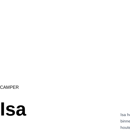
CAMPER
Isa
Isa h
binn
houte