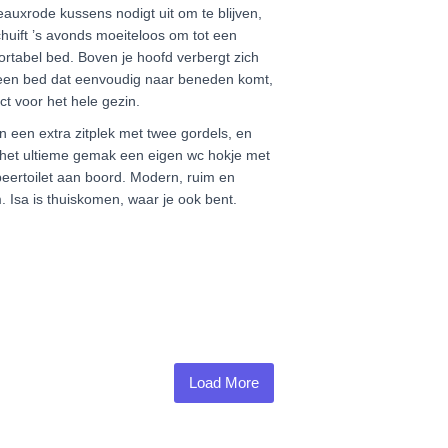
auxrode kussens nodigt uit om te blijven,
huift ’s avonds moeiteloos om tot een
rtabel bed. Boven je hoofd verbergt zich
een bed dat eenvoudig naar beneden komt,
ct voor het hele gezin.
n een extra zitplek met twee gordels, en
 het ultieme gemak een eigen wc hokje met
eertoilet aan boord. Modern, ruim en
 Isa is thuiskomen, waar je ook bent.
Load More