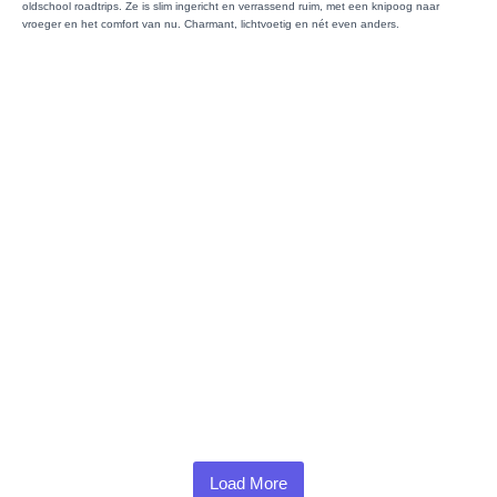
oldschool roadtrips. Ze is slim ingericht en verrassend ruim, met een knipoog naar
vroeger en het comfort van nu. Charmant, lichtvoetig en nét even anders.
Load More