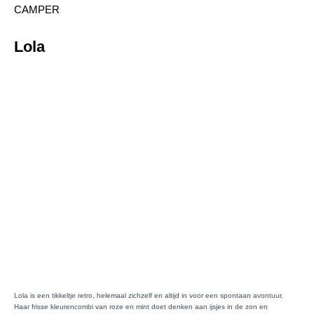
CAMPER
Lola
Lola is een tikkeltje retro, helemaal zichzelf en altijd in voor een spontaan avontuur.
Haar frisse kleurencombi van roze en mint doet denken aan ijsjes in de zon en